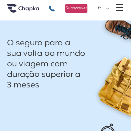
Chapka Seguro Viagem
xxx
M
☰
+351 800 50 01 71
Subscrever
fr
O seguro para a
sua volta ao mundo
ou viagem com
duração superior a
3 meses