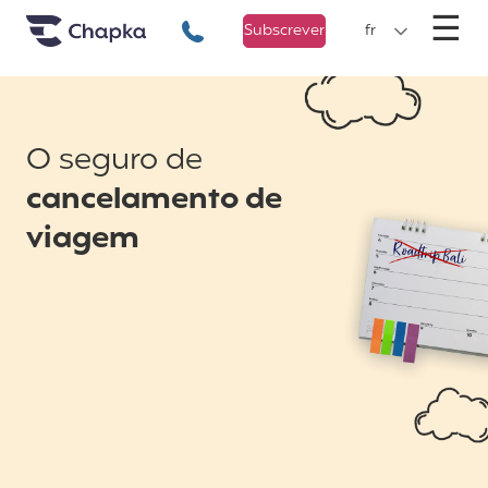
Chapka Seguro Viagem
xxx
M
☰
+351 800 50 01 71
Subscrever
fr
O seguro de
cancelamento de
viagem