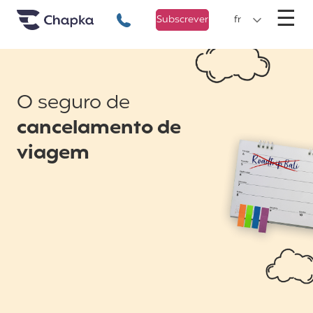
Chapka Seguro Viagem
xxx
M
☰
+351 800 50 01 71
Subscrever
fr
O seguro de
cancelamento de
viagem