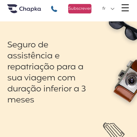
Chapka Seguro Viagem
xxx
M
☰
+351 800 50 01 71
Subscrever
fr
Seguro de
assistência e
repatriação para a
sua viagem com
duração inferior a 3
meses