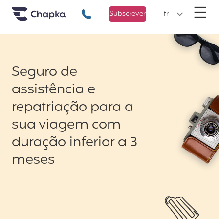
Chapka Seguro Viagem
xxx
M
☰
+351 800 50 01 71
Subscrever
fr
Seguro de
assistência e
repatriação para a
sua viagem com
duração inferior a 3
meses