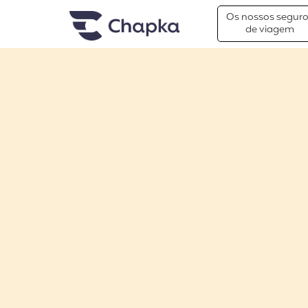
Chapka Seguro Viagem
xxx
Os nossos segur
de viagem