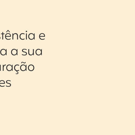
tência e
ra a sua
uração
ses