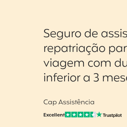
Seguro de assis
repatriação pa
viagem com d
inferior a 3 me
Cap Assistência
Excellent
Note sur Avis vérifiés :