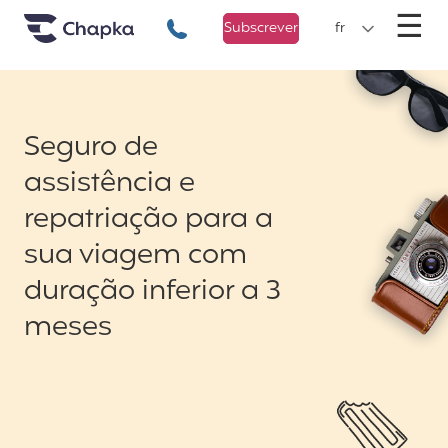
Chapka Seguro Viagem
xxx
M
☰
+351 800 50 01 71
Subscrever
fr
Seguro de
assistência e
repatriação para a
sua viagem com
duração inferior a 3
meses