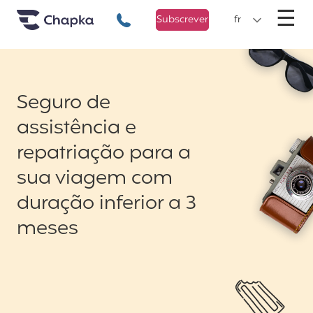
Chapka Seguro Viagem
xxx
M
☰
+351 800 50 01 71
Subscrever
fr
Seguro de
assistência e
repatriação para a
sua viagem com
duração inferior a 3
meses