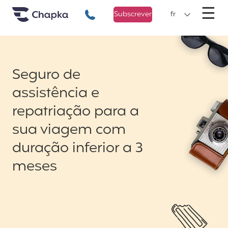
Chapka Seguro Viagem
xxx
M
☰
+351 800 50 01 71
Subscrever
fr
Seguro de
assistência e
repatriação para a
sua viagem com
duração inferior a 3
meses