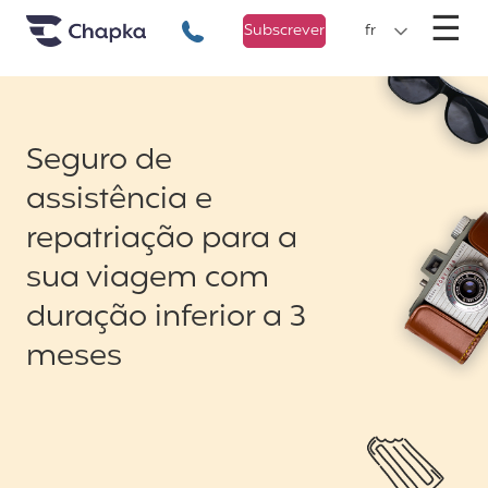
Chapka Seguro Viagem
xxx
M
☰
+351 800 50 01 71
Subscrever
fr
Seguro de
assistência e
repatriação para a
sua viagem com
duração inferior a 3
meses