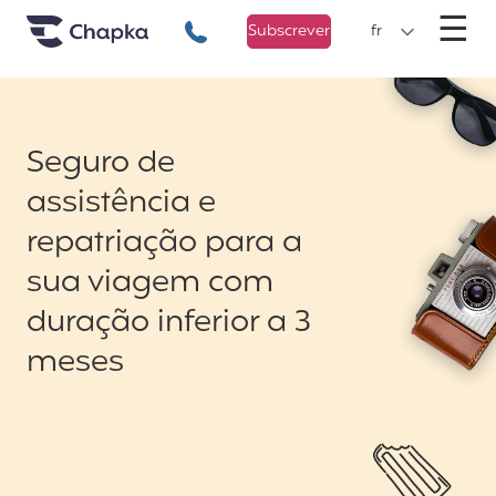
Chapka Seguro Viagem
xxx
M
☰
+351 800 50 01 71
Subscrever
fr
Seguro de
assistência e
repatriação para a
sua viagem com
duração inferior a 3
meses