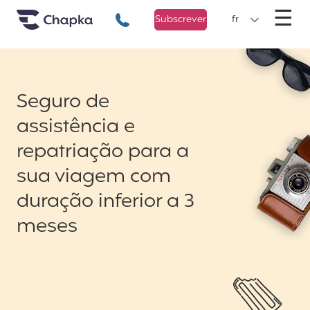
Chapka Seguro Viagem
xxx
M
☰
+351 800 50 01 71
Subscrever
fr
Seguro de
assistência e
repatriação para a
sua viagem com
duração inferior a 3
meses