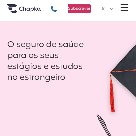
Chapka Seguro Viagem
xxx
M
☰
+351 800 50 01 71
Subscrever
fr
O seguro de saúde
para os seus
estágios e estudos
no estrangeiro