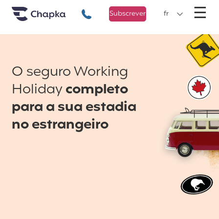
Chapka Seguro Viagem
xxx
M
☰
+351 800 50 01 71
Subscrever
fr
O seguro Working
Holiday
completo
para a sua estadia
no estrangeiro