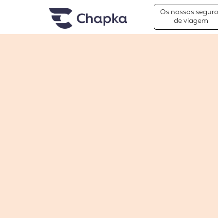
Chapka Seguro Viagem
xxx
Os nossos segur
de viagem