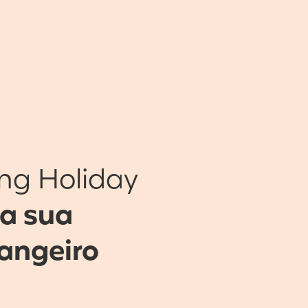
ng Holiday
 a sua
rangeiro