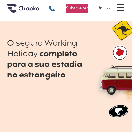
Chapka Seguro Viagem
xxx
M
☰
+351 800 50 01 71
Subscrever
fr
O seguro Working
Holiday
completo
para a sua estadia
no estrangeiro