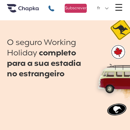
Chapka Seguro Viagem
xxx
M
☰
+351 800 50 01 71
Subscrever
fr
O seguro Working
Holiday
completo
para a sua estadia
no estrangeiro