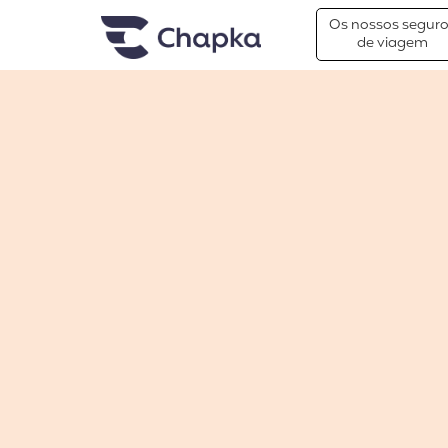
Chapka Seguro Viagem
xxx
Os nossos segur
de viagem