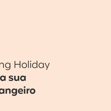
ng Holiday
 a sua
rangeiro