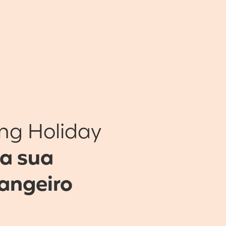
ng Holiday
 a sua
rangeiro