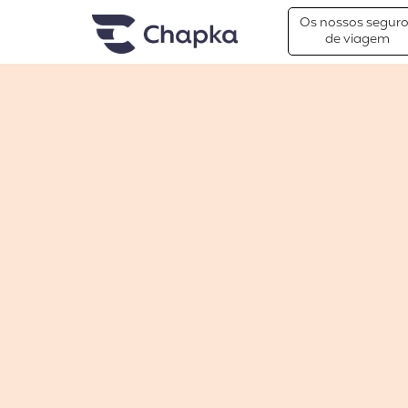
Chapka Seguro Viagem
xxx
Os nossos segur
de viagem