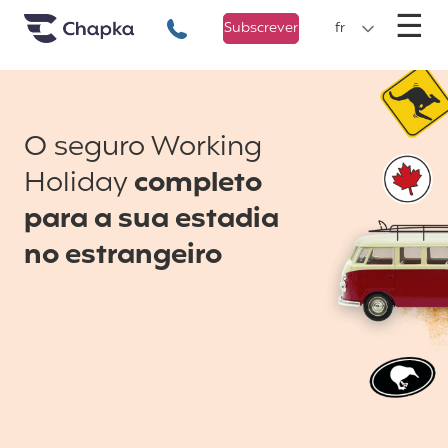
Chapka Seguro Viagem
xxx
M
☰
+351 800 50 01 71
Subscrever
fr
O seguro Working
Holiday
completo
para a sua estadia
no estrangeiro