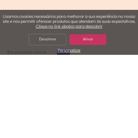
Usamos cookies necessários para melhorar a sua experiência no nosso
site e nos permitir oferecer produtos que atendam às suas expectativas.
Clique no link abaixo para descobrir
Desativar
Ativar
Personalizar
AXA Assistance
Em parceria com a
Porquê escolher
Cap Working Holiday ?
Cobertura médica completa
Está coberto a 100% e sem limite em caso de