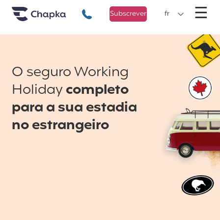
Chapka Seguro Viagem
xxx
M
☰
+351 800 50 01 71
Subscrever
fr
O seguro Working
Holiday
completo
para a sua estadia
no estrangeiro