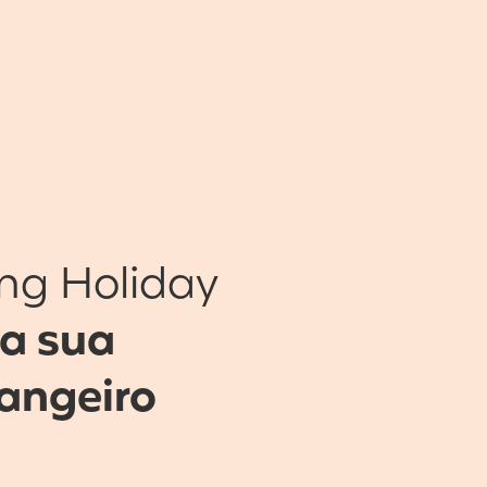
ng Holiday
 a sua
rangeiro