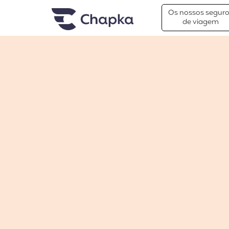
Chapka Seguro Viagem
xxx
Os nossos segur
de viagem