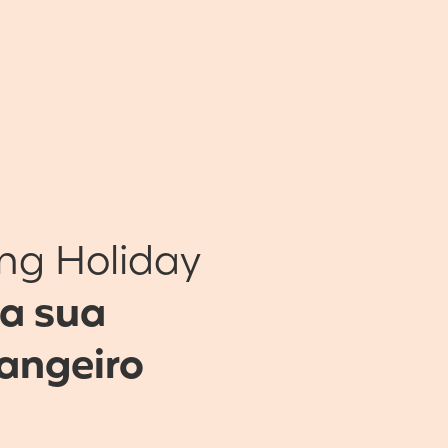
ng Holiday
 a sua
rangeiro