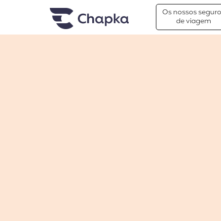
Chapka Seguro Viagem
xxx
Os nossos segur
de viagem