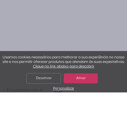
Usamos cookies necessários para melhorar a sua experiência no nosso
site e nos permitir oferecer produtos que atendam às suas expectativas.
Clique no link abaixo para descobrir
Desativar
Ativar
Personalizar
VYV IA
Em parceria com a