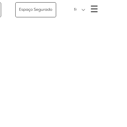
Menu
☰
Espaço Segurado
fr