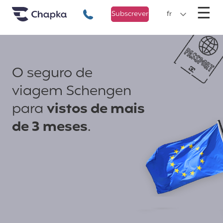
Chapka Seguro Viagem
xxx
M
☰
+351 800 50 01 71
Subscrever
fr
O seguro de
viagem Schengen
para
vistos de mais
de 3 meses
.