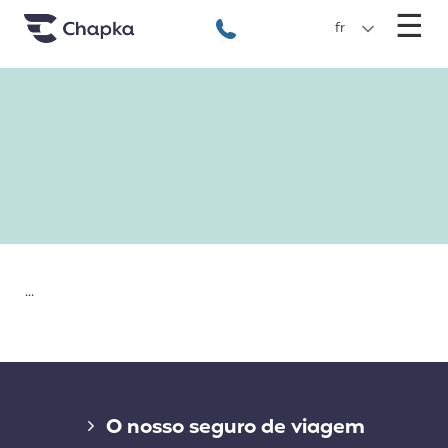
Chapka Seguro Viagem
xxx
M
☰
+351 800 50 01 71
fr
...
Liens divers
O nosso seguro de viagem