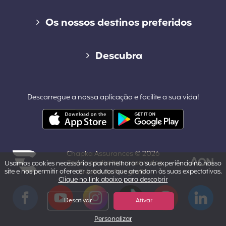
Seguro de curta duração
Os nossos destinos preferidos
Seguro de longo duração
Seguro de viagem para o Canadá
Descubra
Cap Working Holiday
Seguro de viagem para os Estados Unidos
Blog
Cap Student
Descarregue a nossa aplicação e facilite a sua vida!
Seguro de viagem para a Tailândia
Contacto
Outros destinos populares
Área profissional & parcerias
Chapka Assurances © 2026
Quem somos nós?
- Todos os direitos reservados.
Usamos cookies necessários para melhorar a sua experiência no nosso
site e nos permitir oferecer produtos que atendam às suas expectativas.
Crédito da fotografia
Clique no link abaixo para descobrir
Powered by Aon
Aviso legal
Facebook
YouTube
Instagram
Tiktok
Pinterest
LinkedIn
Desativar
Ativar
Personalizar