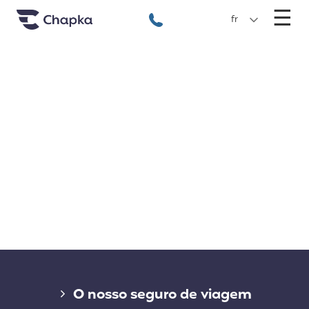
Chapka Seguro Viagem
xxx
M
☰
+351 800 50 01 71
fr
Liens divers
O nosso seguro de viagem