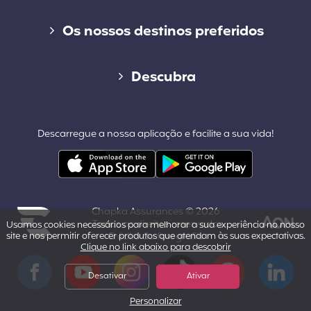
Seguro de curta duração
Os nossos destinos preferidos
Seguro de longo duração
Seguro de viagem para o Canadá
Descubra
Cap Working Holiday
Seguro de viagem para os Estados Unidos
Blog
Cap Student
Descarregue a nossa aplicação e facilite a sua vida!
Seguro de viagem para a Tailândia
Contacto
Outros destinos populares
Área profissional & parcerias
Chapka Assurances © 2026
Quem somos nós?
- Todos os direitos reservados.
Usamos cookies necessários para melhorar a sua experiência no nosso
site e nos permitir oferecer produtos que atendam às suas expectativas.
Crédito da fotografia
Clique no link abaixo para descobrir
Powered by Aon
Aviso legal
Facebook
YouTube
Instagram
Tiktok
Pinterest
LinkedIn
Desativar
Ativar
Personalizar