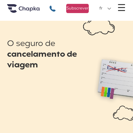
Chapka Seguro Viagem
xxx
M
☰
+351 800 50 01 71
Subscrever
fr
O seguro de
cancelamento de
viagem