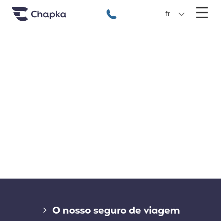
Chapka Seguro Viagem
xxx
M
☰
+351 800 50 01 71
fr
Liens divers
O nosso seguro de viagem