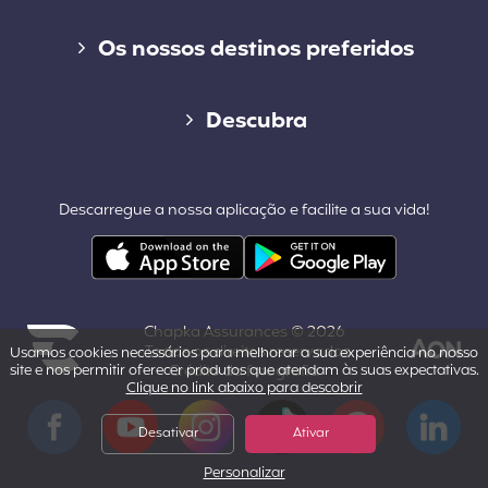
Seguro de curta duração
Os nossos destinos preferidos
Seguro de longo duração
Seguro de viagem para o Canadá
Descubra
Cap Working Holiday
Seguro de viagem para os Estados Unidos
Blog
Cap Student
Descarregue a nossa aplicação e facilite a sua vida!
Seguro de viagem para a Tailândia
Contacto
Outros destinos populares
Área profissional & parcerias
Chapka Assurances © 2026
Quem somos nós?
- Todos os direitos reservados.
Usamos cookies necessários para melhorar a sua experiência no nosso
site e nos permitir oferecer produtos que atendam às suas expectativas.
Crédito da fotografia
Clique no link abaixo para descobrir
Powered by Aon
Aviso legal
Facebook
YouTube
Instagram
Tiktok
Pinterest
LinkedIn
Desativar
Ativar
Personalizar