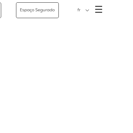
Menu
☰
Espaço Segurado
fr