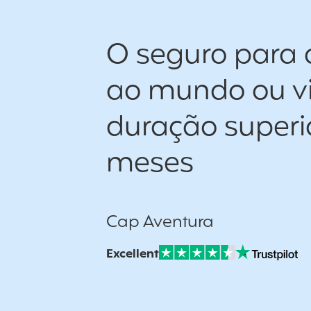
O seguro para 
ao mundo ou 
duração superio
meses
Cap Aventura
Excellent
Note sur Avis vérifiés :