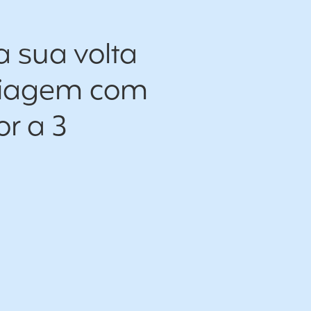
a sua volta
viagem com
r a 3