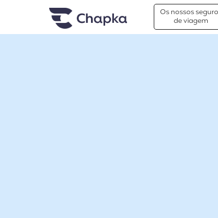
Chapka Seguro Viagem
xxx
Os nossos segur
de viagem