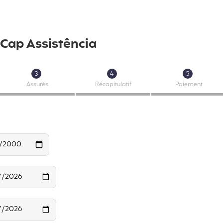
Cap Assistência
3
4
5
Assurés
Récapitulatif
Paiement