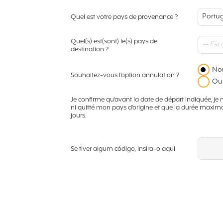
Portu
Quel est votre pays de provenance ?
Quel(s) est(sont) le(s) pays de
-- Esc
destination ?
No
Souhaitez-vous l'option annulation ?
Ou
Je confirme qu'avant la date de départ indiquée, 
ni quitté mon pays d'origine et que la durée maxim
jours.
Se tiver algum código, insira-o aqui