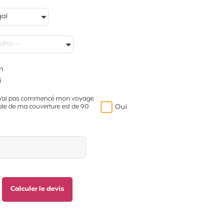
gal
olha --
n
i
je n'ai pas commencé mon voyage
Oui
ale de ma couverture est de 90