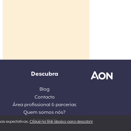
Descubra
Blog
Contacto
Área profissional & parcerias
Quem somos nós?
Aviso legal
uas expectativas.
Clique no link abaixo para descobrir