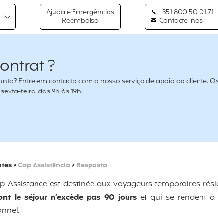
Ajuda e Emergências
+351 800 50 01 71
Reembolso
Contacte-nos
ontrat ?
nta? Entre em contacto com o nosso serviço de apoio ao cliente. O
exta-feira, das 9h às 19h.
ntes
>
Cap Assistência
>
Resposta
p Assistance est destinée aux voyageurs temporaires rési
ont le séjour n’excède pas 90 jours
et qui se rendent à 
onnel.