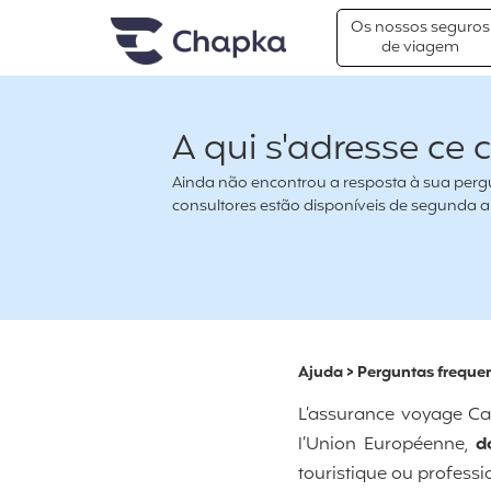
Chapka Seguro Viagem
xxx
Os nossos seguros
de viagem
A qui s'adresse ce c
Ainda não encontrou a resposta à sua pergu
consultores estão disponíveis de segunda a s
Ajuda
>
Perguntas freque
L’assurance voyage Ca
l’Union Européenne,
d
touristique ou professi