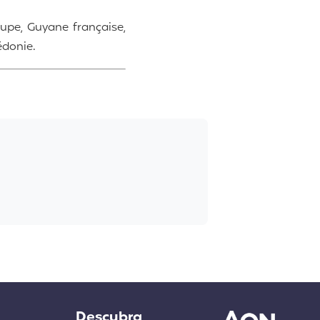
upe, Guyane française,
édonie.
Descubra