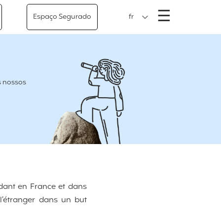
Menu
☰
Espaço Segurado
fr
s nossos
dant en France et dans
l’étranger dans un but