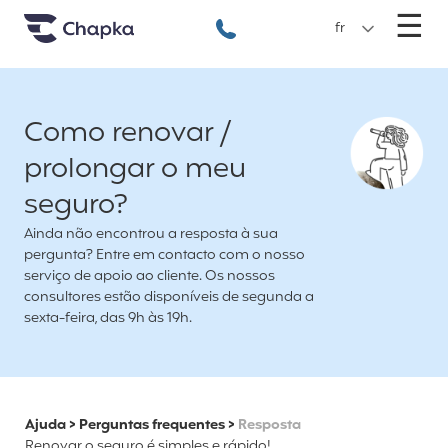
Chapka Seguro Viagem
xxx
M
☰
+351 800 50 01 71
fr
Como renovar /
prolongar o meu
seguro?
Ainda não encontrou a resposta à sua
pergunta? Entre em contacto com o nosso
serviço de apoio ao cliente. Os nossos
consultores estão disponíveis de segunda a
sexta-feira, das 9h às 19h.
Ajuda
>
Perguntas frequentes
>
Resposta
Renovar o seguro é simples e rápido!