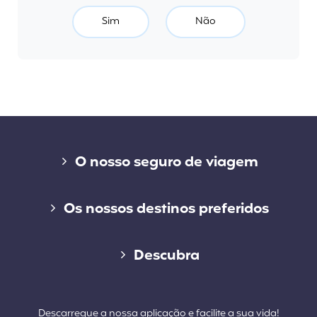
Sim
Não
Liens divers
O nosso seguro de viagem
Seguro de curta duração
Os nossos destinos preferidos
Seguro de longo duração
Seguro de viagem para o Canadá
Descubra
Cap Working Holiday
Seguro de viagem para os Estados Unidos
Blog
Cap Student
Descarregue a nossa aplicação e facilite a sua vida!