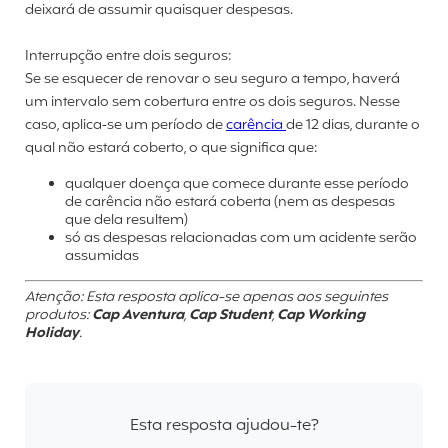
deixará de assumir quaisquer despesas.
Interrupção entre dois seguros:
Se se esquecer de renovar o seu seguro a tempo, haverá
um intervalo sem cobertura entre os dois seguros. Nesse
caso, aplica
‑
se um per
í
odo de
car
ê
ncia
de 12 dias, durante o
qual n
ã
o estar
á
coberto, o que significa que:
qualquer doença que comece durante esse período
de carência não estará coberta (nem as despesas
que dela resultem)
só as despesas relacionadas com um acidente serão
assumidas
Atenção: Esta resposta aplica-se apenas aos seguintes
produtos:
Cap Aventura
,
Cap Student
,
Cap Working
Holiday
.
Esta resposta ajudou-te?