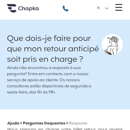
Chapka Seguro Viagem
xxx
M
☰
+351 800 50 01 71
fr
Que dois-je faire pour
que mon retour anticipé
soit pris en charge ?
Ainda não encontrou a resposta à sua
pergunta? Entre em contacto com o nosso
serviço de apoio ao cliente. Os nossos
consultores estão disponíveis de segunda a
sexta-feira, das 9h às 19h.
Ajuda
>
Perguntas frequentes
>
Resposta
Nous prenons en charge votre billet retour pour revenir