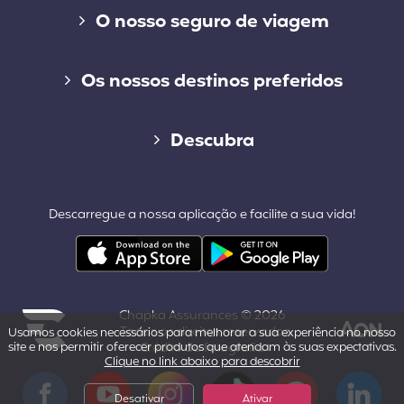
O nosso seguro de viagem
Seguro de curta duração
Os nossos destinos preferidos
Seguro de longo duração
Seguro de viagem para o Canadá
Descubra
Cap Working Holiday
Seguro de viagem para os Estados Unidos
Blog
Cap Student
Descarregue a nossa aplicação e facilite a sua vida!
Seguro de viagem para a Tailândia
Contacto
Outros destinos populares
Área profissional & parcerias
Chapka Assurances © 2026
Quem somos nós?
- Todos os direitos reservados.
Usamos cookies necessários para melhorar a sua experiência no nosso
site e nos permitir oferecer produtos que atendam às suas expectativas.
Crédito da fotografia
Clique no link abaixo para descobrir
Powered by Aon
Aviso legal
Facebook
YouTube
Instagram
Tiktok
Pinterest
LinkedIn
Desativar
Ativar