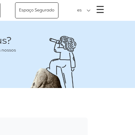
Menu
☰
Espaço Segurado
es
us?
s nossos