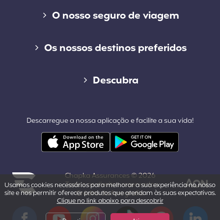
Liens divers
O nosso seguro de viagem
Seguro de curta duração
Os nossos destinos preferidos
Seguro de longo duração
Seguro de viagem para o Canadá
Descubra
Cap Working Holiday
Seguro de viagem para os Estados Unidos
Blog
Cap Student
Descarregue a nossa aplicação e facilite a sua vida!
Seguro de viagem para a Tailândia
Contacto
Outros destinos populares
Área profissional & parcerias
Chapka Assurances © 2026
Quem somos nós?
- Todos os direitos reservados.
Usamos cookies necessários para melhorar a sua experiência no nosso
site e nos permitir oferecer produtos que atendam às suas expectativas.
Crédito da fotografia
Clique no link abaixo para descobrir
Powered by Aon
Aviso legal
Facebook
YouTube
Instagram
Tiktok
Pinterest
LinkedIn