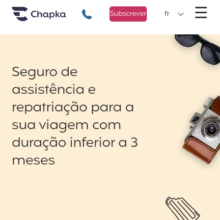
Chapka Seguro Viagem
xxx
M
☰
+351 800 50 01 71
Subscrever
fr
Seguro de
assistência e
repatriação para a
sua viagem com
duração inferior a 3
meses