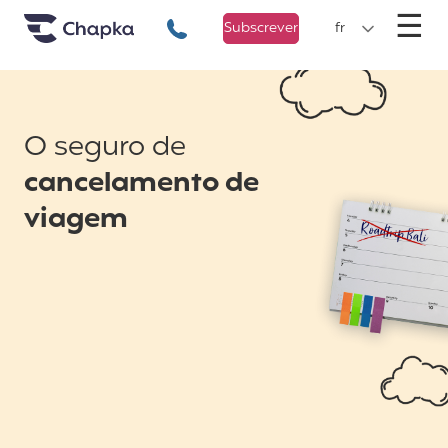
Chapka Seguro Viagem
xxx
M
☰
+351 800 50 01 71
Subscrever
fr
O seguro de
cancelamento de
viagem